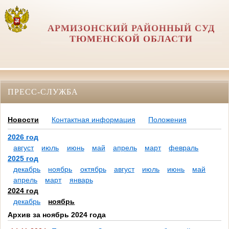
АРМИЗОНСКИЙ РАЙОННЫЙ СУД
ТЮМЕНСКОЙ ОБЛАСТИ
ПРЕСС-СЛУЖБА
Новости
Контактная информация
Положения
2026 год
август
июль
июнь
май
апрель
март
февраль
2025 год
декабрь
ноябрь
октябрь
август
июль
июнь
май
апрель
март
январь
2024 год
декабрь
ноябрь
Архив за ноябрь 2024 года